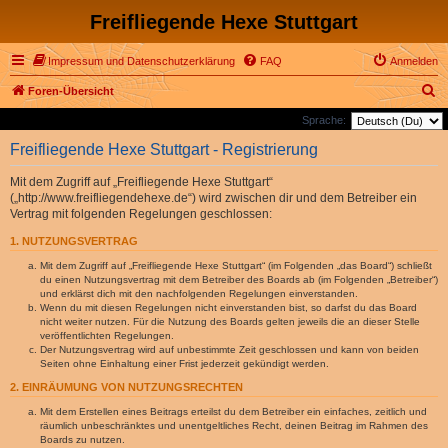
Freifliegende Hexe Stuttgart
Impressum und Datenschutzerklärung
FAQ
Anmelden
S
Foren-Übersicht
u
Sprache:
c
Freifliegende Hexe Stuttgart - Registrierung
h
Mit dem Zugriff auf „Freifliegende Hexe Stuttgart“
e
(„http://www.freifliegendehexe.de“) wird zwischen dir und dem Betreiber ein
Vertrag mit folgenden Regelungen geschlossen:
1. NUTZUNGSVERTRAG
Mit dem Zugriff auf „Freifliegende Hexe Stuttgart“ (im Folgenden „das Board“) schließt
du einen Nutzungsvertrag mit dem Betreiber des Boards ab (im Folgenden „Betreiber“)
und erklärst dich mit den nachfolgenden Regelungen einverstanden.
Wenn du mit diesen Regelungen nicht einverstanden bist, so darfst du das Board
nicht weiter nutzen. Für die Nutzung des Boards gelten jeweils die an dieser Stelle
veröffentlichten Regelungen.
Der Nutzungsvertrag wird auf unbestimmte Zeit geschlossen und kann von beiden
Seiten ohne Einhaltung einer Frist jederzeit gekündigt werden.
2. EINRÄUMUNG VON NUTZUNGSRECHTEN
Mit dem Erstellen eines Beitrags erteilst du dem Betreiber ein einfaches, zeitlich und
räumlich unbeschränktes und unentgeltliches Recht, deinen Beitrag im Rahmen des
Boards zu nutzen.