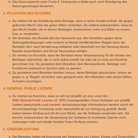
Das Nutzungsrecht nach Punkt 2, Unterpunkt a bleibt auch nach Kündigung des
Nutzungsvertrages bestehen.
3. PFLICHTEN DES NUTZERS
Du erklärst mit der Erstellung eines Beitrags, dass er keine Inhalte enthält, die gegen
geltendes Recht oder die guten Sitten verstoßen. Du erklärst insbesondere, dass du
das Recht besitzt, die in deinen Beiträgen verwendeten Links und Bilder zu setzen
bzw. zu verwenden.
Der Betreiber des Boards übt das Hausrecht aus. Bei Verstößen gegen diese
Nutzungsbedingungen oder anderer im Board veröffentlichten Regeln kann der
Betreiber dich nach Abmahnung zeitweise oder dauerhaft von der Nutzung dieses
Boards ausschließen und dir ein Hausverbot erteilen.
Du nimmst zur Kenntnis, dass der Betreiber keine Verantwortung für die Inhalte von
Beiträgen übernimmt, die er nicht selbst erstellt hat oder die er nicht zur Kenntnis
genommen hat. Du gestattest dem Betreiber, dein Benutzerkonto, Beiträge und
Funktionen jederzeit zu löschen oder zu sperren.
Du gestattest dem Betreiber darüber hinaus, deine Beiträge abzuändern, sofern sie
gegen o. g. Regeln verstoßen oder geeignet sind, dem Betreiber oder einem Dritten
Schaden zuzufügen.
4. GENERAL PUBLIC LICENSE
Du nimmst zur Kenntnis, dass es sich bei phpBB um eine unter der „
GNU General Public License v2
“ (GPL) bereitgestellten Foren-Software von phpBB
Limited (www.phpbb.com) handelt; deutschsprachige Informationen werden durch die
deutschsprachige Community unter www.phpbb.de zur Verfügung gestellt. Beide
haben keinen Einfluss auf die Art und Weise, wie die Software verwendet wird. Sie
können insbesondere die Verwendung der Software für bestimmte Zwecke nicht
untersagen oder auf Inhalte fremder Foren Einfluss nehmen.
5. GEWÄHRLEISTUNG
Der Betreiber haftet mit Ausnahme der Verletzung von Leben, Körper und Gesundheit