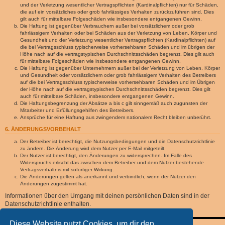
und der Verletzung wesentlicher Vertragspflichten (Kardinalpflichten) nur für Schäden,
die auf ein vorsätzliches oder grob fahrlässiges Verhalten zurückzuführen sind. Dies
gilt auch für mittelbare Folgeschäden wie insbesondere entgangenen Gewinn.
Die Haftung ist gegenüber Verbrauchern außer bei vorsätzlichem oder grob
fahrlässigem Verhalten oder bei Schäden aus der Verletzung von Leben, Körper und
Gesundheit und der Verletzung wesentlicher Vertragspflichten (Kardinalpflichten) auf
die bei Vertragsschluss typischerweise vorhersehbaren Schäden und im übrigen der
Höhe nach auf die vertragstypischen Durchschnittsschäden begrenzt. Dies gilt auch
für mittelbare Folgeschäden wie insbesondere entgangenen Gewinn.
Die Haftung ist gegenüber Unternehmern außer bei der Verletzung von Leben, Körper
und Gesundheit oder vorsätzlichem oder grob fahrlässigem Verhalten des Betreibers
auf die bei Vertragsschluss typischerweise vorhersehbaren Schäden und im Übrigen
der Höhe nach auf die vertragstypischen Durchschnittsschäden begrenzt. Dies gilt
auch für mittelbare Schäden, insbesondere entgangenen Gewinn.
Die Haftungsbegrenzung der Absätze a bis c gilt sinngemäß auch zugunsten der
Mitarbeiter und Erfüllungsgehilfen des Betreibers.
Ansprüche für eine Haftung aus zwingendem nationalem Recht bleiben unberührt.
6. ÄNDERUNGSVORBEHALT
Der Betreiber ist berechtigt, die Nutzungsbedingungen und die Datenschutzrichtlinie
zu ändern. Die Änderung wird dem Nutzer per E-Mail mitgeteilt.
Der Nutzer ist berechtigt, den Änderungen zu widersprechen. Im Falle des
Widerspruchs erlischt das zwischen dem Betreiber und dem Nutzer bestehende
Vertragsverhältnis mit sofortiger Wirkung.
Die Änderungen gelten als anerkannt und verbindlich, wenn der Nutzer den
Änderungen zugestimmt hat.
Informationen über den Umgang mit deinen persönlichen Daten sind in der
Datenschutzrichtlinie enthalten.
Diese Website nutzt Cookies, um dir den