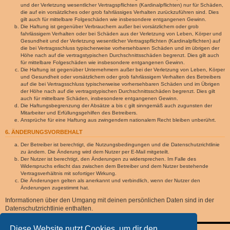
und der Verletzung wesentlicher Vertragspflichten (Kardinalpflichten) nur für Schäden,
die auf ein vorsätzliches oder grob fahrlässiges Verhalten zurückzuführen sind. Dies
gilt auch für mittelbare Folgeschäden wie insbesondere entgangenen Gewinn.
Die Haftung ist gegenüber Verbrauchern außer bei vorsätzlichem oder grob
fahrlässigem Verhalten oder bei Schäden aus der Verletzung von Leben, Körper und
Gesundheit und der Verletzung wesentlicher Vertragspflichten (Kardinalpflichten) auf
die bei Vertragsschluss typischerweise vorhersehbaren Schäden und im übrigen der
Höhe nach auf die vertragstypischen Durchschnittsschäden begrenzt. Dies gilt auch
für mittelbare Folgeschäden wie insbesondere entgangenen Gewinn.
Die Haftung ist gegenüber Unternehmern außer bei der Verletzung von Leben, Körper
und Gesundheit oder vorsätzlichem oder grob fahrlässigem Verhalten des Betreibers
auf die bei Vertragsschluss typischerweise vorhersehbaren Schäden und im Übrigen
der Höhe nach auf die vertragstypischen Durchschnittsschäden begrenzt. Dies gilt
auch für mittelbare Schäden, insbesondere entgangenen Gewinn.
Die Haftungsbegrenzung der Absätze a bis c gilt sinngemäß auch zugunsten der
Mitarbeiter und Erfüllungsgehilfen des Betreibers.
Ansprüche für eine Haftung aus zwingendem nationalem Recht bleiben unberührt.
6. ÄNDERUNGSVORBEHALT
Der Betreiber ist berechtigt, die Nutzungsbedingungen und die Datenschutzrichtlinie
zu ändern. Die Änderung wird dem Nutzer per E-Mail mitgeteilt.
Der Nutzer ist berechtigt, den Änderungen zu widersprechen. Im Falle des
Widerspruchs erlischt das zwischen dem Betreiber und dem Nutzer bestehende
Vertragsverhältnis mit sofortiger Wirkung.
Die Änderungen gelten als anerkannt und verbindlich, wenn der Nutzer den
Änderungen zugestimmt hat.
Informationen über den Umgang mit deinen persönlichen Daten sind in der
Datenschutzrichtlinie enthalten.
Diese Website nutzt Cookies, um dir den