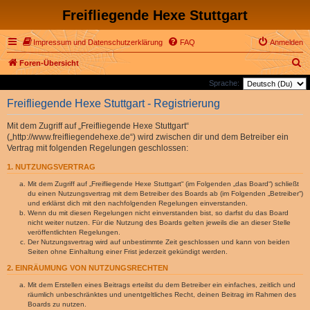
Freifliegende Hexe Stuttgart
Impressum und Datenschutzerklärung
FAQ
Anmelden
S
Foren-Übersicht
u
Sprache:
c
Freifliegende Hexe Stuttgart - Registrierung
h
Mit dem Zugriff auf „Freifliegende Hexe Stuttgart“
e
(„http://www.freifliegendehexe.de“) wird zwischen dir und dem Betreiber ein
Vertrag mit folgenden Regelungen geschlossen:
1. NUTZUNGSVERTRAG
Mit dem Zugriff auf „Freifliegende Hexe Stuttgart“ (im Folgenden „das Board“) schließt
du einen Nutzungsvertrag mit dem Betreiber des Boards ab (im Folgenden „Betreiber“)
und erklärst dich mit den nachfolgenden Regelungen einverstanden.
Wenn du mit diesen Regelungen nicht einverstanden bist, so darfst du das Board
nicht weiter nutzen. Für die Nutzung des Boards gelten jeweils die an dieser Stelle
veröffentlichten Regelungen.
Der Nutzungsvertrag wird auf unbestimmte Zeit geschlossen und kann von beiden
Seiten ohne Einhaltung einer Frist jederzeit gekündigt werden.
2. EINRÄUMUNG VON NUTZUNGSRECHTEN
Mit dem Erstellen eines Beitrags erteilst du dem Betreiber ein einfaches, zeitlich und
räumlich unbeschränktes und unentgeltliches Recht, deinen Beitrag im Rahmen des
Boards zu nutzen.