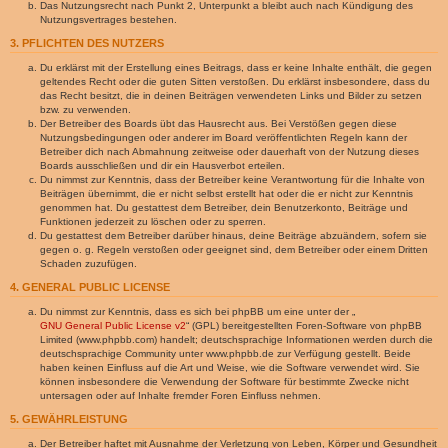
Das Nutzungsrecht nach Punkt 2, Unterpunkt a bleibt auch nach Kündigung des
Nutzungsvertrages bestehen.
3. PFLICHTEN DES NUTZERS
Du erklärst mit der Erstellung eines Beitrags, dass er keine Inhalte enthält, die gegen
geltendes Recht oder die guten Sitten verstoßen. Du erklärst insbesondere, dass du
das Recht besitzt, die in deinen Beiträgen verwendeten Links und Bilder zu setzen
bzw. zu verwenden.
Der Betreiber des Boards übt das Hausrecht aus. Bei Verstößen gegen diese
Nutzungsbedingungen oder anderer im Board veröffentlichten Regeln kann der
Betreiber dich nach Abmahnung zeitweise oder dauerhaft von der Nutzung dieses
Boards ausschließen und dir ein Hausverbot erteilen.
Du nimmst zur Kenntnis, dass der Betreiber keine Verantwortung für die Inhalte von
Beiträgen übernimmt, die er nicht selbst erstellt hat oder die er nicht zur Kenntnis
genommen hat. Du gestattest dem Betreiber, dein Benutzerkonto, Beiträge und
Funktionen jederzeit zu löschen oder zu sperren.
Du gestattest dem Betreiber darüber hinaus, deine Beiträge abzuändern, sofern sie
gegen o. g. Regeln verstoßen oder geeignet sind, dem Betreiber oder einem Dritten
Schaden zuzufügen.
4. GENERAL PUBLIC LICENSE
Du nimmst zur Kenntnis, dass es sich bei phpBB um eine unter der „
GNU General Public License v2
“ (GPL) bereitgestellten Foren-Software von phpBB
Limited (www.phpbb.com) handelt; deutschsprachige Informationen werden durch die
deutschsprachige Community unter www.phpbb.de zur Verfügung gestellt. Beide
haben keinen Einfluss auf die Art und Weise, wie die Software verwendet wird. Sie
können insbesondere die Verwendung der Software für bestimmte Zwecke nicht
untersagen oder auf Inhalte fremder Foren Einfluss nehmen.
5. GEWÄHRLEISTUNG
Der Betreiber haftet mit Ausnahme der Verletzung von Leben, Körper und Gesundheit