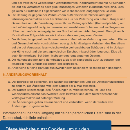
und der Verletzung wesentlicher Vertragspflichten (Kardinalpflichten) nur für Schäden,
die auf ein vorsätzliches oder grob fahrlässiges Verhalten zurückzuführen sind. Dies
gilt auch für mittelbare Folgeschäden wie insbesondere entgangenen Gewinn.
Die Haftung ist gegenüber Verbrauchern außer bei vorsätzlichem oder grob
fahrlässigem Verhalten oder bei Schäden aus der Verletzung von Leben, Körper und
Gesundheit und der Verletzung wesentlicher Vertragspflichten (Kardinalpflichten) auf
die bei Vertragsschluss typischerweise vorhersehbaren Schäden und im übrigen der
Höhe nach auf die vertragstypischen Durchschnittsschäden begrenzt. Dies gilt auch
für mittelbare Folgeschäden wie insbesondere entgangenen Gewinn.
Die Haftung ist gegenüber Unternehmern außer bei der Verletzung von Leben, Körper
und Gesundheit oder vorsätzlichem oder grob fahrlässigem Verhalten des Betreibers
auf die bei Vertragsschluss typischerweise vorhersehbaren Schäden und im Übrigen
der Höhe nach auf die vertragstypischen Durchschnittsschäden begrenzt. Dies gilt
auch für mittelbare Schäden, insbesondere entgangenen Gewinn.
Die Haftungsbegrenzung der Absätze a bis c gilt sinngemäß auch zugunsten der
Mitarbeiter und Erfüllungsgehilfen des Betreibers.
Ansprüche für eine Haftung aus zwingendem nationalem Recht bleiben unberührt.
6. ÄNDERUNGSVORBEHALT
Der Betreiber ist berechtigt, die Nutzungsbedingungen und die Datenschutzrichtlinie
zu ändern. Die Änderung wird dem Nutzer per E-Mail mitgeteilt.
Der Nutzer ist berechtigt, den Änderungen zu widersprechen. Im Falle des
Widerspruchs erlischt das zwischen dem Betreiber und dem Nutzer bestehende
Vertragsverhältnis mit sofortiger Wirkung.
Die Änderungen gelten als anerkannt und verbindlich, wenn der Nutzer den
Änderungen zugestimmt hat.
Informationen über den Umgang mit deinen persönlichen Daten sind in der
Datenschutzrichtlinie enthalten.
Diese Website nutzt Cookies, um dir den