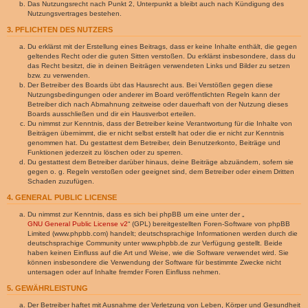
Das Nutzungsrecht nach Punkt 2, Unterpunkt a bleibt auch nach Kündigung des
Nutzungsvertrages bestehen.
3. PFLICHTEN DES NUTZERS
Du erklärst mit der Erstellung eines Beitrags, dass er keine Inhalte enthält, die gegen
geltendes Recht oder die guten Sitten verstoßen. Du erklärst insbesondere, dass du
das Recht besitzt, die in deinen Beiträgen verwendeten Links und Bilder zu setzen
bzw. zu verwenden.
Der Betreiber des Boards übt das Hausrecht aus. Bei Verstößen gegen diese
Nutzungsbedingungen oder anderer im Board veröffentlichten Regeln kann der
Betreiber dich nach Abmahnung zeitweise oder dauerhaft von der Nutzung dieses
Boards ausschließen und dir ein Hausverbot erteilen.
Du nimmst zur Kenntnis, dass der Betreiber keine Verantwortung für die Inhalte von
Beiträgen übernimmt, die er nicht selbst erstellt hat oder die er nicht zur Kenntnis
genommen hat. Du gestattest dem Betreiber, dein Benutzerkonto, Beiträge und
Funktionen jederzeit zu löschen oder zu sperren.
Du gestattest dem Betreiber darüber hinaus, deine Beiträge abzuändern, sofern sie
gegen o. g. Regeln verstoßen oder geeignet sind, dem Betreiber oder einem Dritten
Schaden zuzufügen.
4. GENERAL PUBLIC LICENSE
Du nimmst zur Kenntnis, dass es sich bei phpBB um eine unter der „
GNU General Public License v2
“ (GPL) bereitgestellten Foren-Software von phpBB
Limited (www.phpbb.com) handelt; deutschsprachige Informationen werden durch die
deutschsprachige Community unter www.phpbb.de zur Verfügung gestellt. Beide
haben keinen Einfluss auf die Art und Weise, wie die Software verwendet wird. Sie
können insbesondere die Verwendung der Software für bestimmte Zwecke nicht
untersagen oder auf Inhalte fremder Foren Einfluss nehmen.
5. GEWÄHRLEISTUNG
Der Betreiber haftet mit Ausnahme der Verletzung von Leben, Körper und Gesundheit