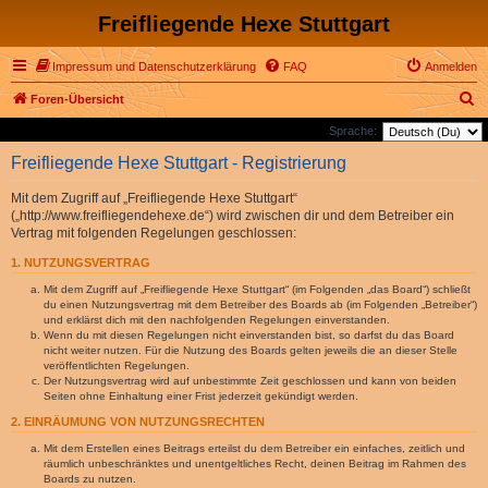
Freifliegende Hexe Stuttgart
Impressum und Datenschutzerklärung
FAQ
Anmelden
S
Foren-Übersicht
u
Sprache:
c
Freifliegende Hexe Stuttgart - Registrierung
h
Mit dem Zugriff auf „Freifliegende Hexe Stuttgart“
e
(„http://www.freifliegendehexe.de“) wird zwischen dir und dem Betreiber ein
Vertrag mit folgenden Regelungen geschlossen:
1. NUTZUNGSVERTRAG
Mit dem Zugriff auf „Freifliegende Hexe Stuttgart“ (im Folgenden „das Board“) schließt
du einen Nutzungsvertrag mit dem Betreiber des Boards ab (im Folgenden „Betreiber“)
und erklärst dich mit den nachfolgenden Regelungen einverstanden.
Wenn du mit diesen Regelungen nicht einverstanden bist, so darfst du das Board
nicht weiter nutzen. Für die Nutzung des Boards gelten jeweils die an dieser Stelle
veröffentlichten Regelungen.
Der Nutzungsvertrag wird auf unbestimmte Zeit geschlossen und kann von beiden
Seiten ohne Einhaltung einer Frist jederzeit gekündigt werden.
2. EINRÄUMUNG VON NUTZUNGSRECHTEN
Mit dem Erstellen eines Beitrags erteilst du dem Betreiber ein einfaches, zeitlich und
räumlich unbeschränktes und unentgeltliches Recht, deinen Beitrag im Rahmen des
Boards zu nutzen.