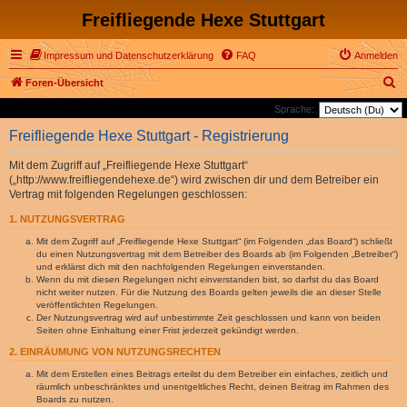
Freifliegende Hexe Stuttgart
Impressum und Datenschutzerklärung
FAQ
Anmelden
S
Foren-Übersicht
u
Sprache:
c
Freifliegende Hexe Stuttgart - Registrierung
h
Mit dem Zugriff auf „Freifliegende Hexe Stuttgart“
e
(„http://www.freifliegendehexe.de“) wird zwischen dir und dem Betreiber ein
Vertrag mit folgenden Regelungen geschlossen:
1. NUTZUNGSVERTRAG
Mit dem Zugriff auf „Freifliegende Hexe Stuttgart“ (im Folgenden „das Board“) schließt
du einen Nutzungsvertrag mit dem Betreiber des Boards ab (im Folgenden „Betreiber“)
und erklärst dich mit den nachfolgenden Regelungen einverstanden.
Wenn du mit diesen Regelungen nicht einverstanden bist, so darfst du das Board
nicht weiter nutzen. Für die Nutzung des Boards gelten jeweils die an dieser Stelle
veröffentlichten Regelungen.
Der Nutzungsvertrag wird auf unbestimmte Zeit geschlossen und kann von beiden
Seiten ohne Einhaltung einer Frist jederzeit gekündigt werden.
2. EINRÄUMUNG VON NUTZUNGSRECHTEN
Mit dem Erstellen eines Beitrags erteilst du dem Betreiber ein einfaches, zeitlich und
räumlich unbeschränktes und unentgeltliches Recht, deinen Beitrag im Rahmen des
Boards zu nutzen.