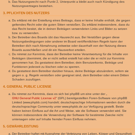
Das Nutzungsrecht nach Punkt 2, Unterpunkt a bleibt auch nach Kündigung des
Nutzungsvertrages bestehen.
3. PFLICHTEN DES NUTZERS
Du erklärst mit der Erstellung eines Beitrags, dass er keine Inhalte enthält, die gegen
geltendes Recht oder die guten Sitten verstoßen. Du erklärst insbesondere, dass du
das Recht besitzt, die in deinen Beiträgen verwendeten Links und Bilder zu setzen
bzw. zu verwenden.
Der Betreiber des Boards übt das Hausrecht aus. Bei Verstößen gegen diese
Nutzungsbedingungen oder anderer im Board veröffentlichten Regeln kann der
Betreiber dich nach Abmahnung zeitweise oder dauerhaft von der Nutzung dieses
Boards ausschließen und dir ein Hausverbot erteilen.
Du nimmst zur Kenntnis, dass der Betreiber keine Verantwortung für die Inhalte von
Beiträgen übernimmt, die er nicht selbst erstellt hat oder die er nicht zur Kenntnis
genommen hat. Du gestattest dem Betreiber, dein Benutzerkonto, Beiträge und
Funktionen jederzeit zu löschen oder zu sperren.
Du gestattest dem Betreiber darüber hinaus, deine Beiträge abzuändern, sofern sie
gegen o. g. Regeln verstoßen oder geeignet sind, dem Betreiber oder einem Dritten
Schaden zuzufügen.
4. GENERAL PUBLIC LICENSE
Du nimmst zur Kenntnis, dass es sich bei phpBB um eine unter der „
GNU General Public License v2
“ (GPL) bereitgestellten Foren-Software von phpBB
Limited (www.phpbb.com) handelt; deutschsprachige Informationen werden durch die
deutschsprachige Community unter www.phpbb.de zur Verfügung gestellt. Beide
haben keinen Einfluss auf die Art und Weise, wie die Software verwendet wird. Sie
können insbesondere die Verwendung der Software für bestimmte Zwecke nicht
untersagen oder auf Inhalte fremder Foren Einfluss nehmen.
5. GEWÄHRLEISTUNG
Der Betreiber haftet mit Ausnahme der Verletzung von Leben, Körper und Gesundheit