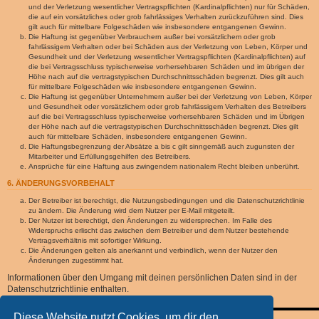
und der Verletzung wesentlicher Vertragspflichten (Kardinalpflichten) nur für Schäden,
die auf ein vorsätzliches oder grob fahrlässiges Verhalten zurückzuführen sind. Dies
gilt auch für mittelbare Folgeschäden wie insbesondere entgangenen Gewinn.
Die Haftung ist gegenüber Verbrauchern außer bei vorsätzlichem oder grob
fahrlässigem Verhalten oder bei Schäden aus der Verletzung von Leben, Körper und
Gesundheit und der Verletzung wesentlicher Vertragspflichten (Kardinalpflichten) auf
die bei Vertragsschluss typischerweise vorhersehbaren Schäden und im übrigen der
Höhe nach auf die vertragstypischen Durchschnittsschäden begrenzt. Dies gilt auch
für mittelbare Folgeschäden wie insbesondere entgangenen Gewinn.
Die Haftung ist gegenüber Unternehmern außer bei der Verletzung von Leben, Körper
und Gesundheit oder vorsätzlichem oder grob fahrlässigem Verhalten des Betreibers
auf die bei Vertragsschluss typischerweise vorhersehbaren Schäden und im Übrigen
der Höhe nach auf die vertragstypischen Durchschnittsschäden begrenzt. Dies gilt
auch für mittelbare Schäden, insbesondere entgangenen Gewinn.
Die Haftungsbegrenzung der Absätze a bis c gilt sinngemäß auch zugunsten der
Mitarbeiter und Erfüllungsgehilfen des Betreibers.
Ansprüche für eine Haftung aus zwingendem nationalem Recht bleiben unberührt.
6. ÄNDERUNGSVORBEHALT
Der Betreiber ist berechtigt, die Nutzungsbedingungen und die Datenschutzrichtlinie
zu ändern. Die Änderung wird dem Nutzer per E-Mail mitgeteilt.
Der Nutzer ist berechtigt, den Änderungen zu widersprechen. Im Falle des
Widerspruchs erlischt das zwischen dem Betreiber und dem Nutzer bestehende
Vertragsverhältnis mit sofortiger Wirkung.
Die Änderungen gelten als anerkannt und verbindlich, wenn der Nutzer den
Änderungen zugestimmt hat.
Informationen über den Umgang mit deinen persönlichen Daten sind in der
Datenschutzrichtlinie enthalten.
Diese Website nutzt Cookies, um dir den