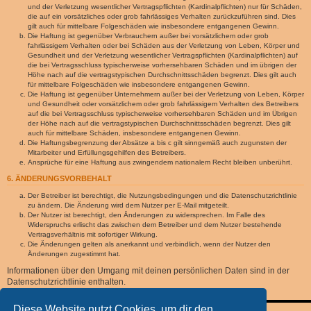
und der Verletzung wesentlicher Vertragspflichten (Kardinalpflichten) nur für Schäden,
die auf ein vorsätzliches oder grob fahrlässiges Verhalten zurückzuführen sind. Dies
gilt auch für mittelbare Folgeschäden wie insbesondere entgangenen Gewinn.
Die Haftung ist gegenüber Verbrauchern außer bei vorsätzlichem oder grob
fahrlässigem Verhalten oder bei Schäden aus der Verletzung von Leben, Körper und
Gesundheit und der Verletzung wesentlicher Vertragspflichten (Kardinalpflichten) auf
die bei Vertragsschluss typischerweise vorhersehbaren Schäden und im übrigen der
Höhe nach auf die vertragstypischen Durchschnittsschäden begrenzt. Dies gilt auch
für mittelbare Folgeschäden wie insbesondere entgangenen Gewinn.
Die Haftung ist gegenüber Unternehmern außer bei der Verletzung von Leben, Körper
und Gesundheit oder vorsätzlichem oder grob fahrlässigem Verhalten des Betreibers
auf die bei Vertragsschluss typischerweise vorhersehbaren Schäden und im Übrigen
der Höhe nach auf die vertragstypischen Durchschnittsschäden begrenzt. Dies gilt
auch für mittelbare Schäden, insbesondere entgangenen Gewinn.
Die Haftungsbegrenzung der Absätze a bis c gilt sinngemäß auch zugunsten der
Mitarbeiter und Erfüllungsgehilfen des Betreibers.
Ansprüche für eine Haftung aus zwingendem nationalem Recht bleiben unberührt.
6. ÄNDERUNGSVORBEHALT
Der Betreiber ist berechtigt, die Nutzungsbedingungen und die Datenschutzrichtlinie
zu ändern. Die Änderung wird dem Nutzer per E-Mail mitgeteilt.
Der Nutzer ist berechtigt, den Änderungen zu widersprechen. Im Falle des
Widerspruchs erlischt das zwischen dem Betreiber und dem Nutzer bestehende
Vertragsverhältnis mit sofortiger Wirkung.
Die Änderungen gelten als anerkannt und verbindlich, wenn der Nutzer den
Änderungen zugestimmt hat.
Informationen über den Umgang mit deinen persönlichen Daten sind in der
Datenschutzrichtlinie enthalten.
Diese Website nutzt Cookies, um dir den