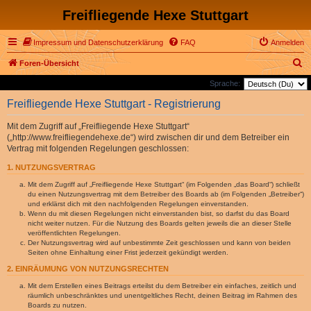
Freifliegende Hexe Stuttgart
Impressum und Datenschutzerklärung
FAQ
Anmelden
S
Foren-Übersicht
u
Sprache:
c
Freifliegende Hexe Stuttgart - Registrierung
h
Mit dem Zugriff auf „Freifliegende Hexe Stuttgart“
e
(„http://www.freifliegendehexe.de“) wird zwischen dir und dem Betreiber ein
Vertrag mit folgenden Regelungen geschlossen:
1. NUTZUNGSVERTRAG
Mit dem Zugriff auf „Freifliegende Hexe Stuttgart“ (im Folgenden „das Board“) schließt
du einen Nutzungsvertrag mit dem Betreiber des Boards ab (im Folgenden „Betreiber“)
und erklärst dich mit den nachfolgenden Regelungen einverstanden.
Wenn du mit diesen Regelungen nicht einverstanden bist, so darfst du das Board
nicht weiter nutzen. Für die Nutzung des Boards gelten jeweils die an dieser Stelle
veröffentlichten Regelungen.
Der Nutzungsvertrag wird auf unbestimmte Zeit geschlossen und kann von beiden
Seiten ohne Einhaltung einer Frist jederzeit gekündigt werden.
2. EINRÄUMUNG VON NUTZUNGSRECHTEN
Mit dem Erstellen eines Beitrags erteilst du dem Betreiber ein einfaches, zeitlich und
räumlich unbeschränktes und unentgeltliches Recht, deinen Beitrag im Rahmen des
Boards zu nutzen.