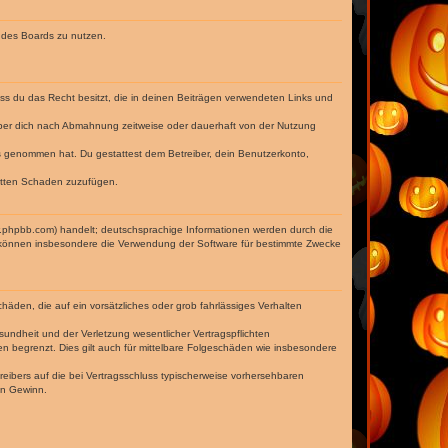
n des Boards zu nutzen.
dass du das Recht besitzt, die in deinen Beiträgen verwendeten Links und
iber dich nach Abmahnung zeitweise oder dauerhaft von der Nutzung
tnis genommen hat. Du gestattest dem Betreiber, dein Benutzerkonto,
ritten Schaden zuzufügen.
w.phpbb.com) handelt; deutschsprachige Informationen werden durch die
e können insbesondere die Verwendung der Software für bestimmte Zwecke
häden, die auf ein vorsätzliches oder grob fahrlässiges Verhalten
undheit und der Verletzung wesentlicher Vertragspflichten
n begrenzt. Dies gilt auch für mittelbare Folgeschäden wie insbesondere
eibers auf die bei Vertragsschluss typischerweise vorhersehbaren
en Gewinn.