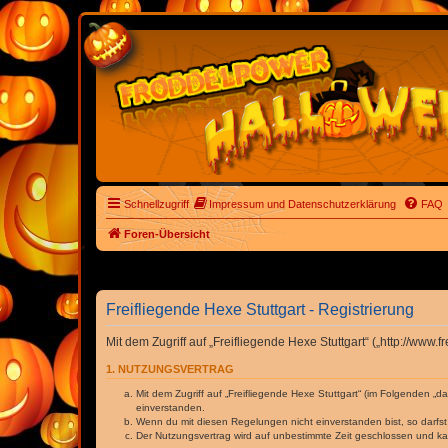
Schnellzugriff
Impressum und Datenschutzerklärung
FAQ
Foren-Übersicht
Freifliegende Hexe Stuttgart - Registrierung
Mit dem Zugriff auf „Freifliegende Hexe Stuttgart“ („http://ww
1. NUTZUNGSVERTRAG
Mit dem Zugriff auf „Freifliegende Hexe Stuttgart“ (im Folgenden „
einverstanden.
Wenn du mit diesen Regelungen nicht einverstanden bist, so darfst 
Der Nutzungsvertrag wird auf unbestimmte Zeit geschlossen und kan