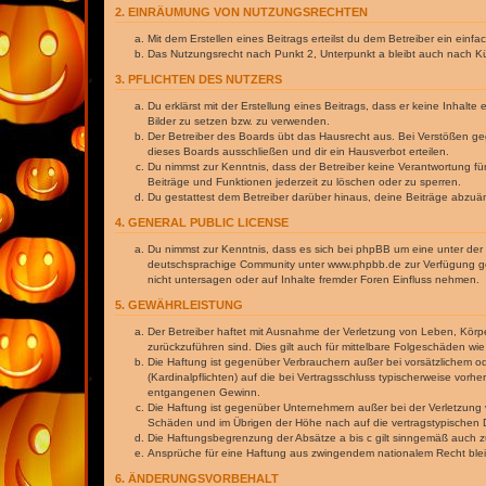
2. EINRÄUMUNG VON NUTZUNGSRECHTEN
Mit dem Erstellen eines Beitrags erteilst du dem Betreiber ein ein
Das Nutzungsrecht nach Punkt 2, Unterpunkt a bleibt auch nach 
3. PFLICHTEN DES NUTZERS
Du erklärst mit der Erstellung eines Beitrags, dass er keine Inhalt
Bilder zu setzen bzw. zu verwenden.
Der Betreiber des Boards übt das Hausrecht aus. Bei Verstößen g
dieses Boards ausschließen und dir ein Hausverbot erteilen.
Du nimmst zur Kenntnis, dass der Betreiber keine Verantwortung für 
Beiträge und Funktionen jederzeit zu löschen oder zu sperren.
Du gestattest dem Betreiber darüber hinaus, deine Beiträge abzuä
4. GENERAL PUBLIC LICENSE
Du nimmst zur Kenntnis, dass es sich bei phpBB um eine unter der 
deutschsprachige Community unter www.phpbb.de zur Verfügung gest
nicht untersagen oder auf Inhalte fremder Foren Einfluss nehmen.
5. GEWÄHRLEISTUNG
Der Betreiber haftet mit Ausnahme der Verletzung von Leben, Körper
zurückzuführen sind. Dies gilt auch für mittelbare Folgeschäden 
Die Haftung ist gegenüber Verbrauchern außer bei vorsätzlichem o
(Kardinalpflichten) auf die bei Vertragsschluss typischerweise vo
entgangenen Gewinn.
Die Haftung ist gegenüber Unternehmern außer bei der Verletzung 
Schäden und im Übrigen der Höhe nach auf die vertragstypischen 
Die Haftungsbegrenzung der Absätze a bis c gilt sinngemäß auch zu
Ansprüche für eine Haftung aus zwingendem nationalem Recht blei
6. ÄNDERUNGSVORBEHALT