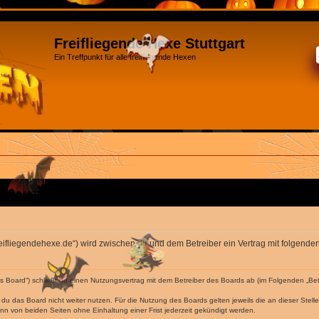
Freifliegende Hexe Stuttgart
Ein Treffpunkt für alle freifliegende Hexen
w.freifliegendehexe.de“) wird zwischen dir und dem Betreiber ein Vertrag mit folge
das Board“) schließt du einen Nutzungsvertrag mit dem Betreiber des Boards ab (im Folgenden „Be
du das Board nicht weiter nutzen. Für die Nutzung des Boards gelten jeweils die an dieser Stell
n von beiden Seiten ohne Einhaltung einer Frist jederzeit gekündigt werden.