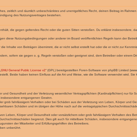
faches, zeitlich und räumlich unbeschränktes und unentgeltliches Recht, deinen Beitrag im Rahme
Kündigung des Nutzungsvertrages bestehen.
e enthält, die gegen geltendes Recht oder die guten Sitten verstoßen. Du erklärst insbesondere, 
egen diese Nutzungsbedingungen oder anderer im Board veröffentlichten Regeln kann der Betre
die Inhalte von Beiträgen übernimmt, die er nicht selbst erstellt hat oder die er nicht zur Kenn
ndern, sofern sie gegen o. g. Regeln verstoßen oder geeignet sind, dem Betreiber oder einem D
„
GNU General Public License v2
“ (GPL) bereitgestellten Foren-Software von phpBB Limited (ww
ellt. Beide haben keinen Einfluss auf die Art und Weise, wie die Software verwendet wird. Si
 und Gesundheit und der Verletzung wesentlicher Vertragspflichten (Kardinalpflichten) nur für Sc
wie insbesondere entgangenen Gewinn.
der grob fahrlässigem Verhalten oder bei Schäden aus der Verletzung von Leben, Körper und Ges
rhersehbaren Schäden und im übrigen der Höhe nach auf die vertragstypischen Durchschnittsschäde
von Leben, Körper und Gesundheit oder vorsätzlichem oder grob fahrlässigem Verhalten des Betr
Durchschnittsschäden begrenzt. Dies gilt auch für mittelbare Schäden, insbesondere entgangen
gunsten der Mitarbeiter und Erfüllungsgehilfen des Betreibers.
ben unberührt.