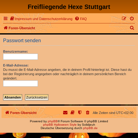
Freifliegende Hexe Stuttgart
Impressum und Datenschutzerklärung
FAQ
S
Foren-Übersicht
u
Passwort senden
c
h
Benutzername:
e
E-Mail-Adresse:
Du musst die E-Mail-Adresse angeben, die in deinem Profil hinterlegt ist. Diese hast du
bei der Registrierung angegeben oder nachträglich in deinem persönlichen Bereich
geändert.
Foren-Übersicht
Alle Zeiten sind
UTC+02:00
Powered by
phpBB
® Forum Software © phpBB Limited
phpBB Halloween Style
by Solidjeuh
Deutsche Übersetzung durch
phpBB.de