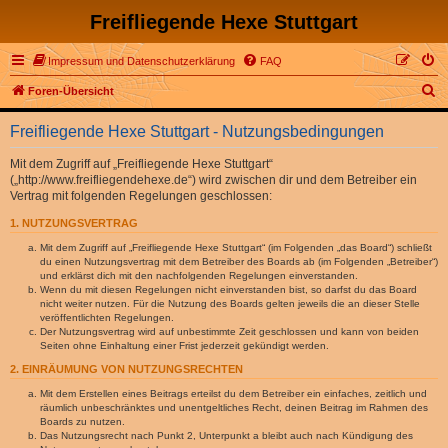
Freifliegende Hexe Stuttgart
Impressum und Datenschutzerklärung
FAQ
S
Foren-Übersicht
u
Freifliegende Hexe Stuttgart - Nutzungsbedingungen
c
h
Mit dem Zugriff auf „Freifliegende Hexe Stuttgart“
(„http://www.freifliegendehexe.de“) wird zwischen dir und dem Betreiber ein
e
Vertrag mit folgenden Regelungen geschlossen:
1. NUTZUNGSVERTRAG
Mit dem Zugriff auf „Freifliegende Hexe Stuttgart“ (im Folgenden „das Board“) schließt
du einen Nutzungsvertrag mit dem Betreiber des Boards ab (im Folgenden „Betreiber“)
und erklärst dich mit den nachfolgenden Regelungen einverstanden.
Wenn du mit diesen Regelungen nicht einverstanden bist, so darfst du das Board
nicht weiter nutzen. Für die Nutzung des Boards gelten jeweils die an dieser Stelle
veröffentlichten Regelungen.
Der Nutzungsvertrag wird auf unbestimmte Zeit geschlossen und kann von beiden
Seiten ohne Einhaltung einer Frist jederzeit gekündigt werden.
2. EINRÄUMUNG VON NUTZUNGSRECHTEN
Mit dem Erstellen eines Beitrags erteilst du dem Betreiber ein einfaches, zeitlich und
räumlich unbeschränktes und unentgeltliches Recht, deinen Beitrag im Rahmen des
Boards zu nutzen.
Das Nutzungsrecht nach Punkt 2, Unterpunkt a bleibt auch nach Kündigung des