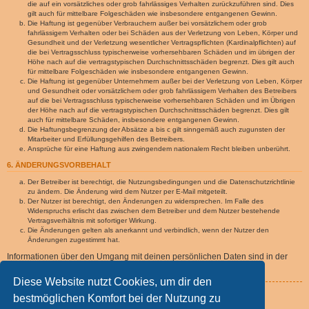
die auf ein vorsätzliches oder grob fahrlässiges Verhalten zurückzuführen sind. Dies
gilt auch für mittelbare Folgeschäden wie insbesondere entgangenen Gewinn.
Die Haftung ist gegenüber Verbrauchern außer bei vorsätzlichem oder grob
fahrlässigem Verhalten oder bei Schäden aus der Verletzung von Leben, Körper und
Gesundheit und der Verletzung wesentlicher Vertragspflichten (Kardinalpflichten) auf
die bei Vertragsschluss typischerweise vorhersehbaren Schäden und im übrigen der
Höhe nach auf die vertragstypischen Durchschnittsschäden begrenzt. Dies gilt auch
für mittelbare Folgeschäden wie insbesondere entgangenen Gewinn.
Die Haftung ist gegenüber Unternehmern außer bei der Verletzung von Leben, Körper
und Gesundheit oder vorsätzlichem oder grob fahrlässigem Verhalten des Betreibers
auf die bei Vertragsschluss typischerweise vorhersehbaren Schäden und im Übrigen
der Höhe nach auf die vertragstypischen Durchschnittsschäden begrenzt. Dies gilt
auch für mittelbare Schäden, insbesondere entgangenen Gewinn.
Die Haftungsbegrenzung der Absätze a bis c gilt sinngemäß auch zugunsten der
Mitarbeiter und Erfüllungsgehilfen des Betreibers.
Ansprüche für eine Haftung aus zwingendem nationalem Recht bleiben unberührt.
6. ÄNDERUNGSVORBEHALT
Der Betreiber ist berechtigt, die Nutzungsbedingungen und die Datenschutzrichtlinie
zu ändern. Die Änderung wird dem Nutzer per E-Mail mitgeteilt.
Der Nutzer ist berechtigt, den Änderungen zu widersprechen. Im Falle des
Widerspruchs erlischt das zwischen dem Betreiber und dem Nutzer bestehende
Vertragsverhältnis mit sofortiger Wirkung.
Die Änderungen gelten als anerkannt und verbindlich, wenn der Nutzer den
Änderungen zugestimmt hat.
Informationen über den Umgang mit deinen persönlichen Daten sind in der
Datenschutzrichtlinie enthalten.
Diese Website nutzt Cookies, um dir den
Zurück zur Anmeldemaske
bestmöglichen Komfort bei der Nutzung zu