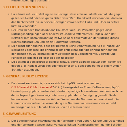
Nutzungsvertrages bestehen.
3. PFLICHTEN DES NUTZERS
Du erklärst mit der Erstellung eines Beitrags, dass er keine Inhalte enthält, die gegen
geltendes Recht oder die guten Sitten verstoßen. Du erklärst insbesondere, dass du
das Recht besitzt, die in deinen Beiträgen verwendeten Links und Bilder zu setzen
bzw. zu verwenden.
Der Betreiber des Boards übt das Hausrecht aus. Bei Verstößen gegen diese
Nutzungsbedingungen oder anderer im Board veröffentlichten Regeln kann der
Betreiber dich nach Abmahnung zeitweise oder dauerhaft von der Nutzung dieses
Boards ausschließen und dir ein Hausverbot erteilen.
Du nimmst zur Kenntnis, dass der Betreiber keine Verantwortung für die Inhalte von
Beiträgen übernimmt, die er nicht selbst erstellt hat oder die er nicht zur Kenntnis
genommen hat. Du gestattest dem Betreiber, dein Benutzerkonto, Beiträge und
Funktionen jederzeit zu löschen oder zu sperren.
Du gestattest dem Betreiber darüber hinaus, deine Beiträge abzuändern, sofern sie
gegen o. g. Regeln verstoßen oder geeignet sind, dem Betreiber oder einem Dritten
Schaden zuzufügen.
4. GENERAL PUBLIC LICENSE
Du nimmst zur Kenntnis, dass es sich bei phpBB um eine unter der „
GNU General Public License v2
“ (GPL) bereitgestellten Foren-Software von phpBB
Limited (www.phpbb.com) handelt; deutschsprachige Informationen werden durch die
deutschsprachige Community unter www.phpbb.de zur Verfügung gestellt. Beide
haben keinen Einfluss auf die Art und Weise, wie die Software verwendet wird. Sie
können insbesondere die Verwendung der Software für bestimmte Zwecke nicht
untersagen oder auf Inhalte fremder Foren Einfluss nehmen.
5. GEWÄHRLEISTUNG
Der Betreiber haftet mit Ausnahme der Verletzung von Leben, Körper und Gesundheit
und der Verletzung wesentlicher Vertragspflichten (Kardinalpflichten) nur für Schäden,