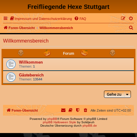
Freifliegende Hexe Stuttgart
Impressum und Datenschutzerklärung
FAQ
S
Foren-Übersicht
Willkommensbereich
u
Willkommensbereich
c
h
Forum
e
Willkommen
Themen:
1
Gästebereich
Themen:
13544
Gehe zu
Foren-Übersicht
Alle Zeiten sind
UTC+02:00
Powered by
phpBB
® Forum Software © phpBB Limited
phpBB Halloween Style
by Solidjeuh
Deutsche Übersetzung durch
phpBB.de