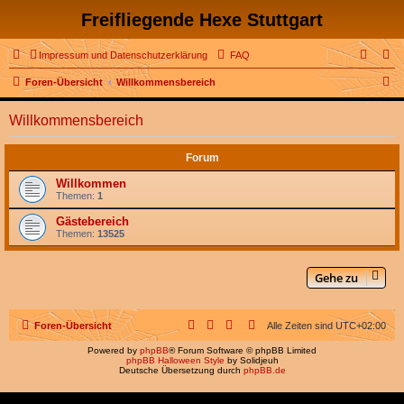
Freifliegende Hexe Stuttgart
Impressum und Datenschutzerklärung
FAQ
S
Foren-Übersicht
Willkommensbereich
u
Willkommensbereich
c
h
Forum
e
Willkommen
Themen:
1
Gästebereich
Themen:
13525
Gehe zu
Foren-Übersicht
Alle Zeiten sind
UTC+02:00
Powered by
phpBB
® Forum Software © phpBB Limited
phpBB Halloween Style
by Solidjeuh
Deutsche Übersetzung durch
phpBB.de