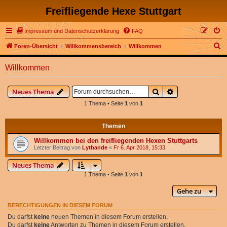
Freifliegende Hexe Stuttgart
Impressum und Datenschutzerklärung
FAQ
S
Foren-Übersicht
Willkommensbereich
Willkommen
u
Willkommen
c
h
Suche
Erweiterte Suche
Neues Thema
e
1 Thema • Seite
1
von
1
Themen
Willkommen bei den freifliegenden Hexen Stuttgarts
Letzter Beitrag von
Lythande
«
Fr 6. Apr 2018, 15:33
Neues Thema
1 Thema • Seite
1
von
1
Gehe zu
BERECHTIGUNGEN IN DIESEM FORUM
Du darfst
keine
neuen Themen in diesem Forum erstellen.
Du darfst
keine
Antworten zu Themen in diesem Forum erstellen.