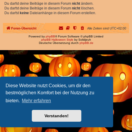
Du darfst deine Beiträge in diesem Forum
nicht
ändern.
Du darfst deine Beiträge in diesem Forum
nicht
löschen.
Du darfst
keine
Dateianhänge in diesem Forum erstellen.
Foren-Übersicht
Alle Zeiten sind
UTC+02:00
Powered by
phpBB
® Forum Software © phpBB Limited
phpBB Halloween Style
by Solidjeuh
Deutsche Übersetzung durch
phpBB.de
Diese Website nutzt Cookies, um dir den
bestmöglichen Komfort bei der Nutzung zu
bieten.
Mehr erfahren
Verstanden!