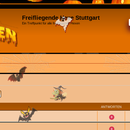
Freifliegende Hexe Stuttgart
Ein Treffpunkt für alle freifliegende Hexen
e
Erweiterte Suche
ANTWORTEN
0
0