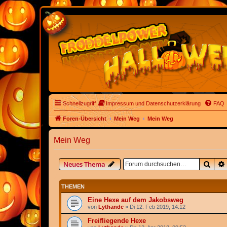
Schnellzugriff
Impressum und Datenschutzerklärung
FAQ
Foren-Übersicht
Mein Weg
Mein Weg
Mein Weg
Such
Neues Thema
THEMEN
Eine Hexe auf dem Jakobsweg
von
Lythande
» Di 12. Feb 2019, 14:12
Freifliegende Hexe