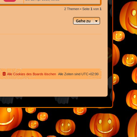
2 Themen • Seite
1
von
1
Gehe zu
Alle Cookies des Boards löschen
Alle Zeiten sind
UTC+02:00