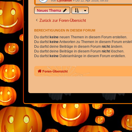
von
Lythande
» Do 12. Apr 2018, 09:53
Neues Thema
Zurück zur Foren-Übersicht
BERECHTIGUNGEN IN DIESEM FORUM
Du darfst
keine
neuen Themen in diesem Forum erstellen.
Du darfst
keine
Antworten zu Themen in diesem Forum erstel
Du darfst deine Beiträge in diesem Forum
nicht
ändern.
Du darfst deine Beiträge in diesem Forum
nicht
löschen.
Du darfst
keine
Dateianhänge in diesem Forum erstellen.
Foren-Übersicht