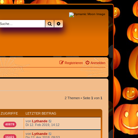
Suche
Erweiterte Suche
Registrieren
Anmelden
2 Themen • Seite
1
von
1
ZUGRIFFE
LETZTER BEITRAG
von
Lythande
40878
Di 12. Feb 2019, 14:12
von
Lythande
16421
Do 12. Apr 2018, 09:53