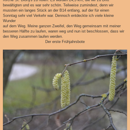
bewältigten und es war sehr schön. Teilweise zumindest, denn wir
mussten ein langes Stück an der B14 entlang, auf der für einen
Sonntag sehr viel Verkehr war. Dennoch entdeckte ich viele kleine
Wunder
auf dem Weg. Meine ganzen Zweifel, den Weg gemeinsam mit meiner
besseren Hälfte zu laufen, waren weg und nun ist beschlossen, dass wir
den Weg zusammen laufen werden.
Der erste Frühjahrsbote