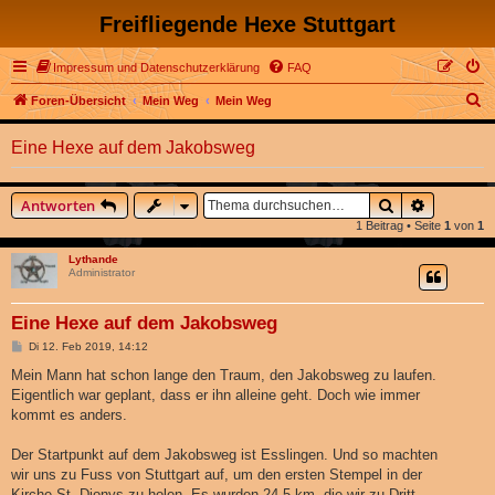
Freifliegende Hexe Stuttgart
Impressum und Datenschutzerklärung
FAQ
S
Foren-Übersicht
Mein Weg
Mein Weg
u
Eine Hexe auf dem Jakobsweg
c
h
Suche
Erweitert
Antworten
e
1 Beitrag • Seite
1
von
1
Lythande
Administrator
Eine Hexe auf dem Jakobsweg
B
Di 12. Feb 2019, 14:12
e
i
Mein Mann hat schon lange den Traum, den Jakobsweg zu laufen.
t
Eigentlich war geplant, dass er ihn alleine geht. Doch wie immer
r
a
kommt es anders.
g
Der Startpunkt auf dem Jakobsweg ist Esslingen. Und so machten
wir uns zu Fuss von Stuttgart auf, um den ersten Stempel in der
Kirche St. Dionys zu holen. Es wurden 24,5 km, die wir zu Dritt