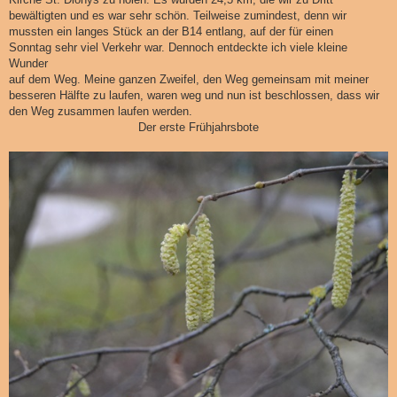
bewältigten und es war sehr schön. Teilweise zumindest, denn wir
mussten ein langes Stück an der B14 entlang, auf der für einen
Sonntag sehr viel Verkehr war. Dennoch entdeckte ich viele kleine
Wunder
auf dem Weg. Meine ganzen Zweifel, den Weg gemeinsam mit meiner
besseren Hälfte zu laufen, waren weg und nun ist beschlossen, dass wir
den Weg zusammen laufen werden.
Der erste Frühjahrsbote