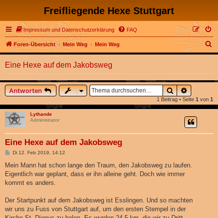
Freifliegende Hexe Stuttgart
Impressum und Datenschutzerklärung
FAQ
S
Foren-Übersicht
Mein Weg
Mein Weg
u
Eine Hexe auf dem Jakobsweg
c
h
Suche
Erweitert
Antworten
e
1 Beitrag • Seite
1
von
1
Lythande
Administrator
Eine Hexe auf dem Jakobsweg
B
Di 12. Feb 2019, 14:12
e
i
Mein Mann hat schon lange den Traum, den Jakobsweg zu laufen.
t
Eigentlich war geplant, dass er ihn alleine geht. Doch wie immer
r
a
kommt es anders.
g
Der Startpunkt auf dem Jakobsweg ist Esslingen. Und so machten
wir uns zu Fuss von Stuttgart auf, um den ersten Stempel in der
Kirche St. Dionys zu holen. Es wurden 24,5 km, die wir zu Dritt